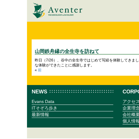
山岡鉄舟縁の全生寺を訪ねて
昨日（7/26）、谷中の全生寺ではじめて写経を体験してきま
な体験ができたことに感謝します。
«
前
NEWS
CORP
Evans Data
アクセ
ITそぞろ歩き
企業理
最新情報
会社概
個人情