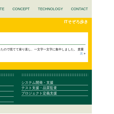
TE
CONCEPT
TECHNOLOGY
CONTACT
ITそぞろ歩き
ったので慌てて座り直し、一文字一文字に集中しました。 貴重
次
»
システム開発・支援
テスト支援・品質監査
プロジェクト定義支援