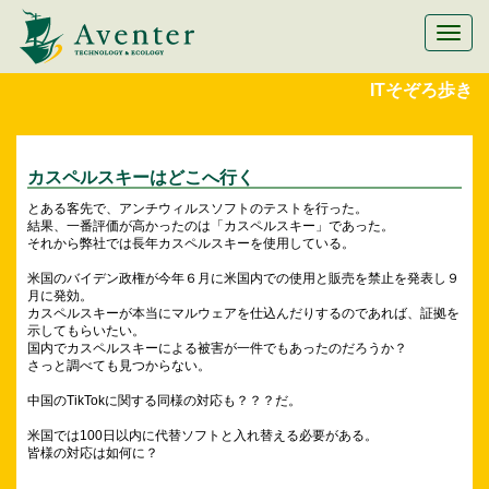
メ
ニ
ュ
ITそぞろ歩き
ー
切
替
カスペルスキーはどこへ行く
とある客先で、アンチウィルスソフトのテストを行った。
結果、一番評価が高かったのは「カスペルスキー」であった。
それから弊社では長年カスペルスキーを使用している。
米国のバイデン政権が今年６月に米国内での使用と販売を禁止を発表し９
月に発効。
カスペルスキーが本当にマルウェアを仕込んだりするのであれば、証拠を
示してもらいたい。
国内でカスペルスキーによる被害が一件でもあったのだろうか？
さっと調べても見つからない。
中国のTikTokに関する同様の対応も？？？だ。
米国では100日以内に代替ソフトと入れ替える必要がある。
皆様の対応は如何に？