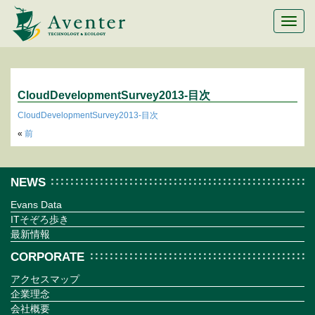
メ
ニ
ュ
ー
切
替
CloudDevelopmentSurvey2013-目次
CloudDevelopmentSurvey2013-目次
«
前
NEWS
Evans Data
ITそぞろ歩き
最新情報
CORPORATE
アクセスマップ
企業理念
会社概要