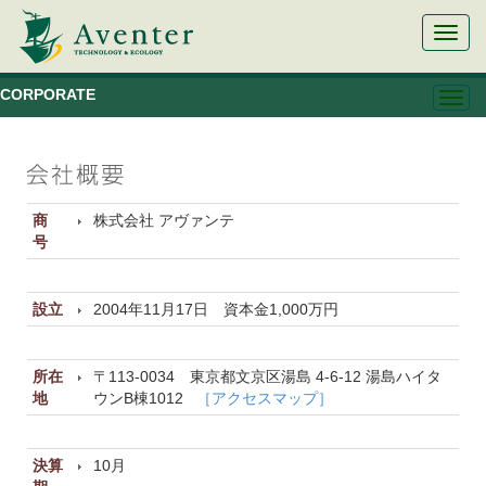
メ
ニ
ュ
CORPORATE
ー
メ
切
ニ
替
ュ
ー
切
替
商
株式会社 アヴァンテ
号
設立
2004年11月17日 資本金1,000万円
所在
〒113-0034 東京都文京区湯島 4-6-12 湯島ハイタ
地
ウンB棟1012
［アクセスマップ］
決算
10月