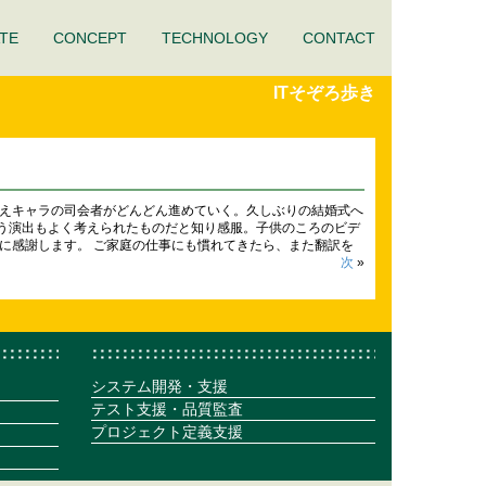
TE
CONCEPT
TECHNOLOGY
CONTACT
ITそぞろ歩き
ねえキャラの司会者がどんどん進めていく。久しぶりの結婚式へ
う演出もよく考えられたものだと知り感服。子供のころのビデ
に感謝します。 ご家庭の仕事にも慣れてきたら、また翻訳を
次
»
システム開発・支援
テスト支援・品質監査
プロジェクト定義支援