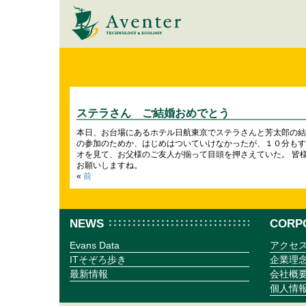
ステラさん ご結婚おめでとう
本日、お台場にあるホテル日航東京でステラさんと芳太郎の結
の参加のためか、はじめはついていけなかったが、１０分もす
オを見て、お父様のご友人が揃って目頭を押さえていた。 皆
お願いしますね。
«
前
NEWS
CORP
Evans Data
アクセ
ITそぞろ歩き
企業理
最新情報
会社概
個人情