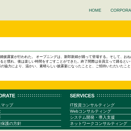
HOME
CORPORA
婚披露宴が行われた。 オープニングは、新郎新婦が踊って登場する。そして、お
ると慣れ、後は楽しい時間をすごすことができた。終了間際は全員立って踊るとい
様の協力により、温かい、素晴らしい披露宴になったことと、ご招待いただいたこと
ORATE
SERVICES
スマップ
IT投資コンサルティング
念
Webコンサルティング
要
システム開発・導入支援
報保護の方針
ネットワークコンサルティング