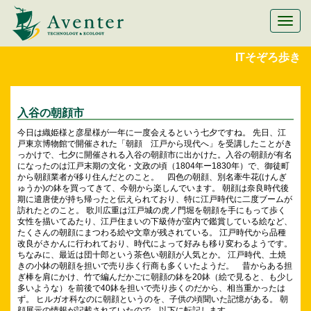
メ
ニ
ュ
ITそぞろ歩き
ー
切
替
入谷の朝顔市
今日は織姫様と彦星様が一年に一度会えるという七夕ですね。 先日、江
戸東京博物館で開催された「朝顔 江戸から現代へ」を受講したことがき
っかけで、七夕に開催される入谷の朝顔市に出かけた。入谷の朝顔が有名
になったのは江戸末期の文化・文政の頃（1804年ー1830年）で、御徒町
から朝顔業者が移り住んだとのこと。 四色の朝顔、別名牽牛花(けんぎ
ゅうか)の鉢を買ってきて、今朝から楽しんでいます。 朝顔は奈良時代後
期に遣唐使が持ち帰ったと伝えられており、特に江戸時代に二度ブームが
訪れたとのこと。 歌川広重は江戸城の虎ノ門堀を朝顔を手にもって歩く
女性を描いてゐたり、江戸住まいの下級侍が室内で鑑賞している絵など、
たくさんの朝顔にまつわる絵や文章が残されている。 江戸時代から品種
改良がさかんに行われており、時代によって好みも移り変わるようです。
ちなみに、最近は団十郎という茶色い朝顔が人気とか。 江戸時代、土焼
きの小鉢の朝顔を担いで売り歩く行商も多くいたようだ。 昔からある担
ぎ棒を肩にかけ、竹で編んだかごに朝顔の鉢を20鉢（絵で見ると、も少し
多いような）を前後で40鉢を担いで売り歩くのだから、相当重かったは
ず。 ヒルガオ科なのに朝顔というのを、子供の頃聞いた記憶がある。 朝
顔展示の情報が記載されていたので、以下に転記します。