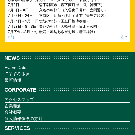
7月3日
森下朝顔市（森下商店街・深川神明宮）
7月6日～8日
入谷の朝顔市（入谷鬼子母神・言問通り）
7月23日～24日
文京区 朝顔・ほおずき市（善光寺境内）
7月26日～9月11日
伝統の朝顔（国立民族博物館）
7月28日～8月3日
変化の朝顔・大輪朝顔（日比谷公園）
7月下旬～8月上旬
献花・奉納あさがお展（靖国神社）
«
前
次
»
NEWS
Evans Data
ITそぞろ歩き
最新情報
CORPORATE
アクセスマップ
企業理念
会社概要
個人情報保護の方針
SERVICES