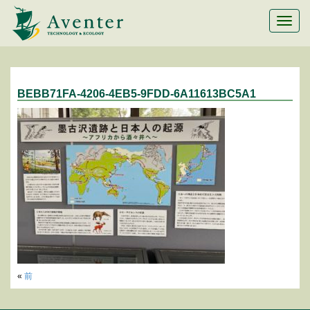
メ
ニ
ュ
ー
切
替
BEBB71FA-4206-4EB5-9FDD-6A11613BC5A1
«
前