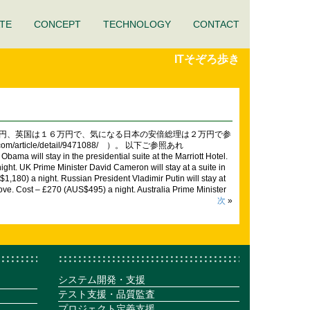
TE
CONCEPT
TECHNOLOGY
CONTACT
ITそぞろ歩き
万円、英国は１６万円で、気になる日本の安倍総理は２万円で参
cle/detail/9471088/ ）。 以下ご参照あれ
ma will stay in the presidential suite at the Marriott Hotel.
ight. UK Prime Minister David Cameron will stay at a suite in
,180) a night. Russian President Vladimir Putin will stay at
Cove. Cost – £270 (AUS$495) a night. Australia Prime Minister
次
»
システム開発・支援
テスト支援・品質監査
プロジェクト定義支援