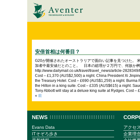
安倍首相は何番目？
G20が開催されたオーストラリアで面白い記事を見つけた。
加者中最安値だとのこと。 日本の総理が２万円で、何故か桝添東京都知事は一
http://www.dailymail.co.uk/travel/travel_news/article-2828349/
Cost – £1,370 (AUS$2,500) a night. China President Xi Jinping 
the Treasury Hotel. Cost – £690 (AUS$1,259) a night. Burma Pr
the Hilton in a king suite. Cost – £335 (AUS$615) a night. Sa
Tony Abbott will stay at a deluxe king suite at Rydges. Cost –
«
前
NEWS
CORP
Evans Data
アクセ
ITそぞろ歩き
企業理