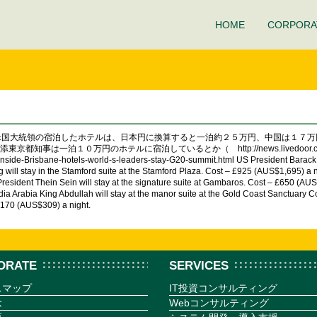
HOME
CORPORA
 米国大統領の宿泊したホテルは、日本円に換算すると一泊約２５万円、中国は１７
泊１０万円のホテルに宿泊しているとか（ http://news.livedoor.com/arti
Inside-Brisbane-hotels-world-s-leaders-stay-G20-summit.html US President Barack Oba
will stay in the Stamford suite at the Stamford Plaza. Cost – £925 (AUS$1,695) a n
esident Thein Sein will stay at the signature suite at Gambaros. Cost – £650 (AUS$1
udia Arabia King Abdullah will stay at the manor suite at the Gold Coast Sanctuary 
 £170 (AUS$309) a night.
ORATE
SERVICES
スマップ
IT投資コンサルティング
念
Webコンサルティング