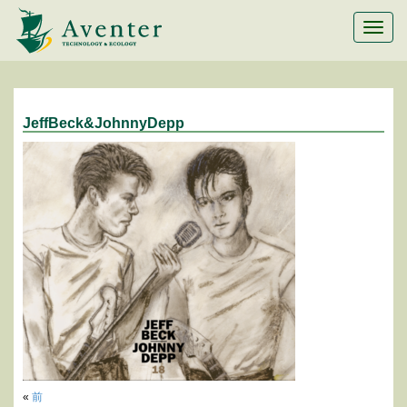
メ
ニ
ュ
ー
切
替
JeffBeck&JohnnyDepp
«
前