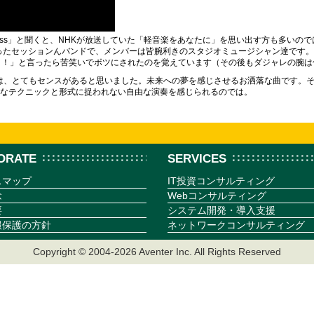
sweetness」と聞くと、NHKが放送していた「軽音楽をあなたに」を思い出す方も
心に集まったセッションんバンドで、メンバーは皆腕利きのスタジオミュージシャン達で
ト！」と言ったら苦笑いでボツにされたのを覚えています（その後もダジャレの腕は
つけた方は、とてもセンスがあると思いました。未来への夢を感じさせるお洒落な曲です
なテクニックと形式に捉われない自由な演奏を感じられるのでは。
ORATE
SERVICES
スマップ
IT投資コンサルティング
念
Webコンサルティング
要
システム開発・導入支援
報保護の方針
ネットワークコンサルティング
Copyright © 2004-2026 Aventer Inc. All Rights Reserved