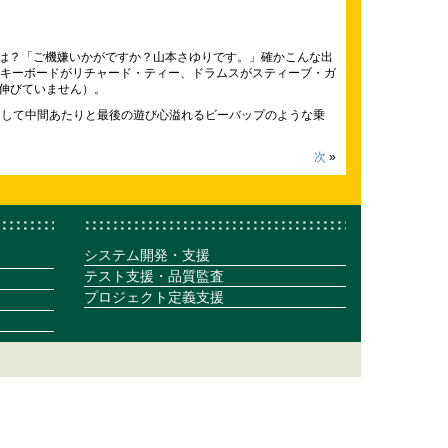
多いのでは？「ご機嫌いかがですか？山本さゆりです。」確かこんな出
す。キーボードがリチャード・ティー、ドラムスがスティーブ・ガ
伸びていません）。
。そして中間あたりと最後の遊び心溢れるビーバップのような乗
次
»
システム開発・支援
テスト支援・品質監査
プロジェクト定義支援