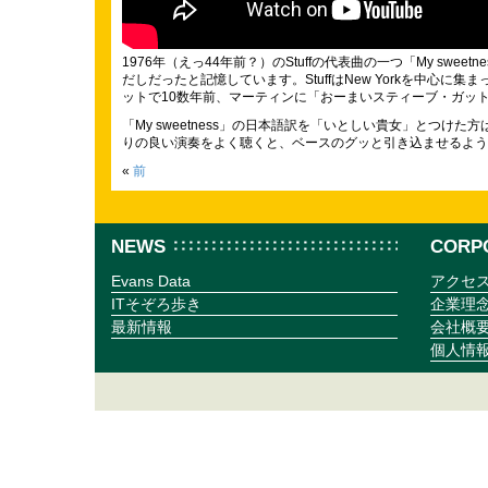
1976年（えっ44年前？）のStuffの代表曲の一つ「My 
だしだったと記憶しています。StuffはNew Yorkを中
ットで10数年前、マーティンに「おーまいスティーブ・ガッ
「My sweetness」の日本語訳を「いとしい貴女」と
りの良い演奏をよく聴くと、ベースのグッと引き込ませるよう
«
前
NEWS
CORP
Evans Data
アクセ
ITそぞろ歩き
企業理
最新情報
会社概
個人情